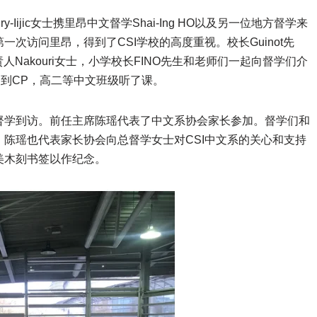
ry-Iijic女士携里昂中文督学Shai-Ing HO以及另一位地方督学来
次访问里昂，得到了CSI学校的高度重视。校长Guinot先
责人Nakouri女士，小学校长FINO先生和老师们一起向督学们介
们到CP，高二等中文班级听了课。
督学到访。前任主席陈瑶代表了中文系协会家长参加。督学们和
陈瑶也代表家长协会向总督学女士对CSI中文系的关心和支持
美木刻书签以作纪念。