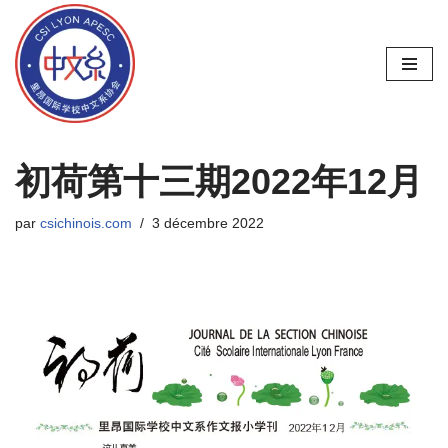
Aller
au
contenu
初荷第十三期2022年12月
par
csichinois.com
3 décembre 2022