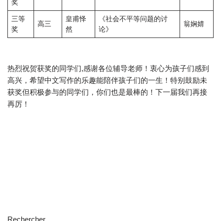
奖
三等
皇甫怿
《社会不平等问题的讨
高三
翁娴婧
奖
然
论》
热烈祝贺获奖的同学们,感谢各位辅导老师！衷心为孩子们感到
高兴，希望中文写作的乐趣能陪伴孩子们的一生！特别鼓励未
获奖但积极参与的同学们，你们也是最棒的！下一届我们再接
再厉！
Rechercher