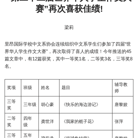
赛”再次喜获佳绩!
梁莉
里昂国际学校中文系协会连续组织中文系学生们参加了四届“世
界华人学生作文大赛”，再次取得了喜人的成绩！今年推送的45
篇文章中，有12篇获奖，其中一等奖1名，二等奖3名，三等奖8
名。
辅导教
奖项
班级
姓名
题目
师
三等
三年级
胡心豪
《快乐的海边游记》
唐黎姣
奖
二等
四年
龚世洋
《我家的栀子花》
张萍
奖
级
三等
五年