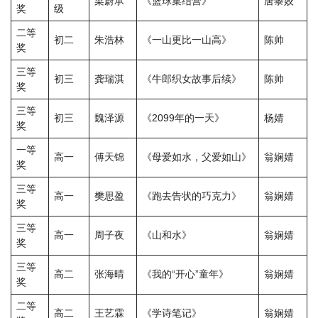
梁蔚承
《篮球集结营》
唐黎姣
奖
级
二等
初二
朱浩林
《一山更比一山高》
陈帅
奖
三等
初三
龚瑞淇
《牛郎织女故事后续》
陈帅
奖
三等
初三
魏泽源
《2099年的一天》
杨婧
奖
一等
高一
傅天锦
《母爱如水，父爱如山》
翁娴婧
奖
三等
高一
樊思盈
《跑去告状的巧克力》
翁娴婧
奖
三等
高一
周子夜
《山和水》
翁娴婧
奖
三等
高二
张海晴
《我的“开心”童年》
翁娴婧
奖
二等
高二
王艺霖
《学诗笔记》
翁娴婧