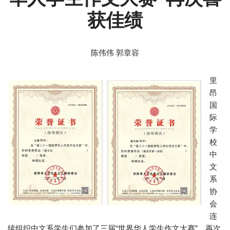
获佳绩
陈伟伟 郭章容
里
昂
国
际
学
校
中
文
系
协
会
连
续组织中文系学生们参加了三届“世界华人学生作文大赛”，再次