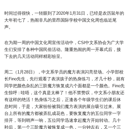
时间过得很快，一转眼到了2020年1月31日，已经是农历鼠年的
大年初七了，热闹非凡的里昂国际学校中国文化周也临近尾
声。
在为期一周的中国文化周宣传活动中，CSI中文系协会为广大学
生们安排了各种中国民俗活动。隆重热闹的周一开幕式后，接
下去的几天活动同样精彩纷呈。
周二（1月28日），中文系学员的魔方表演闪亮登场。小学部校
长Fino先生，先行观看了表演孩子的热身练习，才几十秒，就有
同学把颜色杂乱的三阶魔方恢复成六个面都是一个颜色。Fino先
生惊呼 : 哇唔，这个真是太棒了！他不禁赞叹，中文系小朋友还
有这样的绝活！热身练习之后，正逢各个年级学生们的课后休
息时间，于是，大家纷纷被我们魔方表演的展台吸引过来。展
台上所有的魔方都被弄乱成花色，要恢复魔方的五位同学一字
排开，等到哨声一响，五位同学迅速拿起魔方开始转动。几十
秒后，第一个三阶魔方被恢复成一色，一分钟左右，又一个三