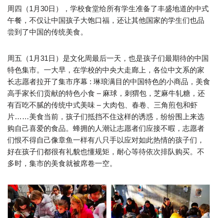
周四（1月30日），学校食堂给所有学生准备了丰盛地道的中式
午餐，不仅让中国孩子大饱口福，还让其他国家的学生们也品
尝到了中国的传统美食。
周五（1月31日）是文化周最后一天，也是孩子们最期待的中国
特色集市。一大早，在学校的中央大走廊上，各位中文系的家
长志愿者拉开了集市序幕 : 琳琅满目的中国特色的小商品，美食
高手家长们贡献的特色小食 – 麻球，刺猬包，芝麻牛轧糖，还
有百吃不腻的传统中式美味 – 大肉包、春卷、三角煎包和虾
片……美食当前，孩子们抵挡不住这样的诱惑，纷纷围上来选
购自己喜爱的食品。蜂拥的人潮让志愿者们应接不暇，志愿者
们恨不得自己像章鱼一样有八只手以应对如此热情的孩子们，
好在孩子们都很有礼貌也懂规矩，耐心等待依次排队购买。不
多时，集市的美食就被席卷一空。